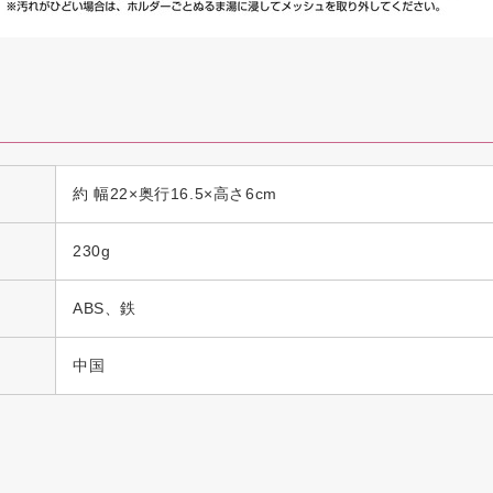
約 幅22×奥行16.5×高さ6cm
230g
ABS、鉄
中国