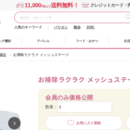
11,000
送料無料！
クレジットカード・
円以上で
様
人気のキーワード
バリカン
散歩
ZOIC
ング機材
アパレル
フード・おやつ
生
 備品
お掃除ラクラク メッシュステージ
お掃除ラクラク メッシュステ
会員のみ価格公開
数量：
お気に入り登録