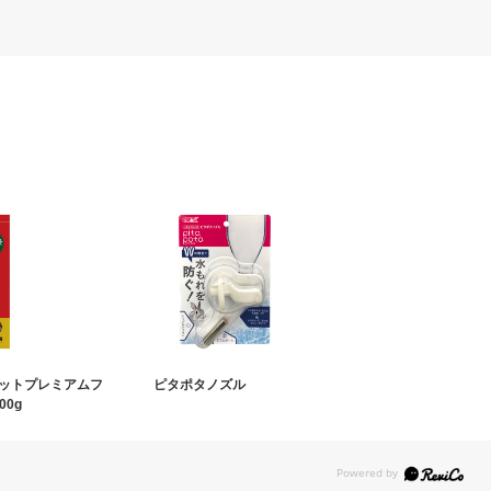
ットプレミアムフ
ピタポタノズル
00g