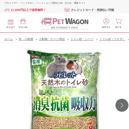
プロトリマー・ペットサロン・ペットショップ様向け 卸・仕入れ・通販サイト
11,000円以上で送料無料！
クレジットカード・売掛払い可能
メニュー
ジャンル
ログイン
カート
ホーム
鳥・小動物
小動物 ケージ用品
トイレ砂・シーツ
トイレ砂（うさぎ）