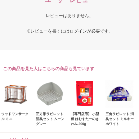
レビューはありません。
※レビューを書くには
ログイン
が必要です。
この商品を見た人はこちらの商品も見ています
ウッドワンサーク
正方形ラビレット
【専門店用】 小型
三角ラビレット 消
ル ミニ
消臭セット ムーン
種 はむすたーのき
臭セット ミルキー
グレー
わみ 200g
ホワイト