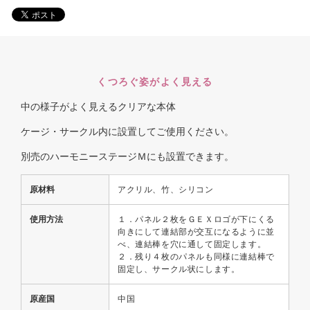
くつろぐ姿がよく見える
中の様子がよく見えるクリアな本体
ケージ・サークル内に設置してご使用ください。
別売のハーモニーステージＭにも設置できます。
原材料
アクリル、竹、シリコン
使用方法
１．パネル２枚をＧＥＸロゴが下にくる
向きにして連結部が交互になるように並
べ、連結棒を穴に通して固定します。
２．残り４枚のパネルも同様に連結棒で
固定し、サークル状にします。
原産国
中国