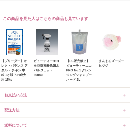
この商品を見た人はこちらの商品も見ています
【ブリーダー】セ
ビューティーエコ
【EC販売禁止】
まんまるズーズー
レクトバランス ア
次亜塩素酸除菌水
ビューティーエコ
ヒツジ
ダルト チキン 中
パルジェット
PRO No.1 クレン
粒 1才以上の成犬
300ml
ジングシャンプー
用 15kg
ハード 2L
お支払い方法
配送方法
送料について