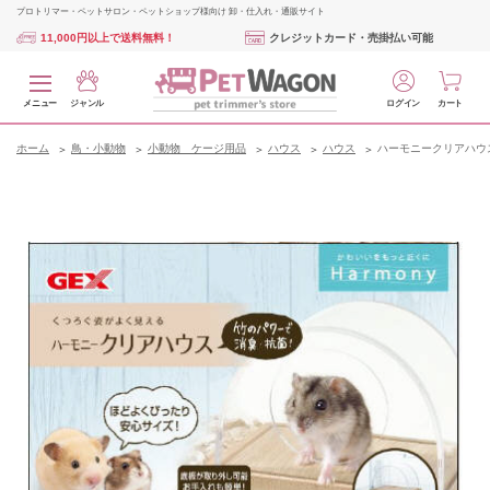
プロトリマー・ペットサロン・ペットショップ様向け 卸・仕入れ・通販サイト
11,000円以上で送料無料！
クレジットカード・売掛払い可能
メニュー
ジャンル
ログイン
カート
ホーム
鳥・小動物
小動物 ケージ用品
ハウス
ハウス
ハーモニークリアハウ