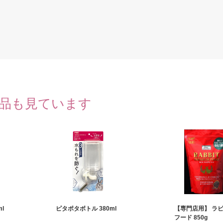
品も見ています
l
ピタポタボトル 380ml
【専門店用】 ラ
フード 850g