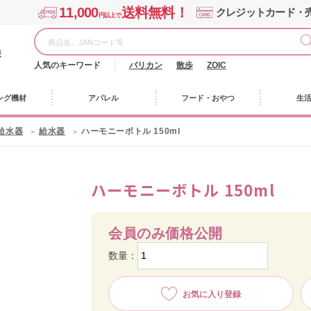
11,000
送料無料！
クレジットカード・
円以上で
様
人気のキーワード
バリカン
散歩
ZOIC
ング機材
アパレル
フード・おやつ
生
給水器
給水器
ハーモニーボトル 150ml
ハーモニーボトル 150ml
会員のみ価格公開
数量：
お気に入り登録