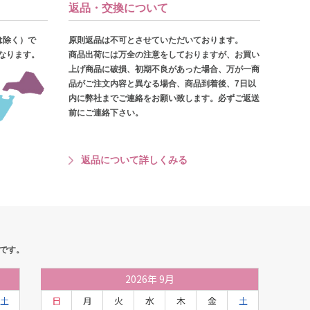
返品・交換について
は除く）で
原則返品は不可とさせていただいております。
となります。
商品出荷には万全の注意をしておりますが、お買い
上げ商品に破損、初期不良があった場合、万が一商
品がご注文内容と異なる場合、商品到着後、7日以
内に弊社までご連絡をお願い致します。必ずご返送
前にご連絡下さい。
返品について詳しくみる
です。
2026
年
9月
土
日
月
火
水
木
金
土