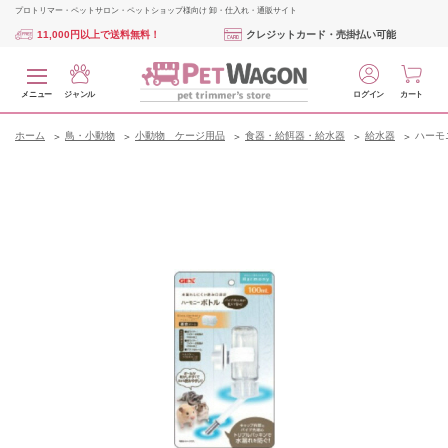
プロトリマー・ペットサロン・ペットショップ様向け 卸・仕入れ・通販サイト
11,000円以上で送料無料！
クレジットカード・売掛払い可能
メニュー
ジャンル
ログイン
カート
ホーム
鳥・小動物
小動物 ケージ用品
食器・給餌器・給水器
給水器
ハーモニ