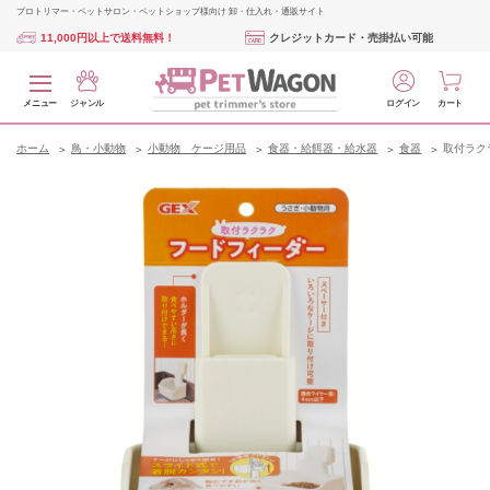
プロトリマー・ペットサロン・ペットショップ様向け 卸・仕入れ・通販サイト
11,000円以上で送料無料！
クレジットカード・売掛払い可能
メニュー
ジャンル
ログイン
カート
ホーム
鳥・小動物
小動物 ケージ用品
食器・給餌器・給水器
食器
取付ラク