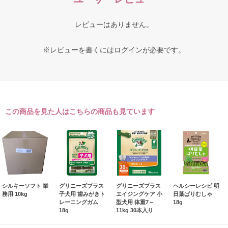
レビューはありません。
※レビューを書くには
ログイン
が必要です。
この商品を見た人はこちらの商品も見ています
シルキーソフト 業
グリニーズプラス
グリニーズプラス
ヘルシーレシピ 明
務用 10kg
子犬用 歯みがきト
エイジングケア 小
日葉ぱりむしゃ
レーニングガム
型犬用 体重7～
18g
18g
11kg 30本入り