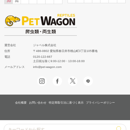
30
31
運営会社
ジャペル株式会社
住所
〒486-0802 愛知県春日井市桃山町3丁目105番地
電話
0120-122-667
土日祝を除く9:00-12:00・13:00-16:00
メールアドレス
info@pet-wagon.com
会社概要
お問い合わせ
特定商取引法に基づく表示
プライバシーポリシー
キーワードから探す
キーワードから探す