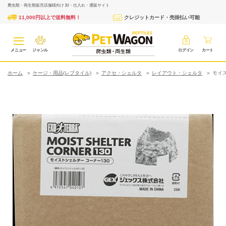
爬虫類・両生類販売店舗様向け 卸・仕入れ・通販サイト
11,000円以上で送料無料！
クレジットカード・売掛払い可能
メニュー
ジャンル
ログイン
カート
ホーム
ケージ・用品(レプタイル)
アクセ・シェルタ
レイアウト・シェルタ
モイス