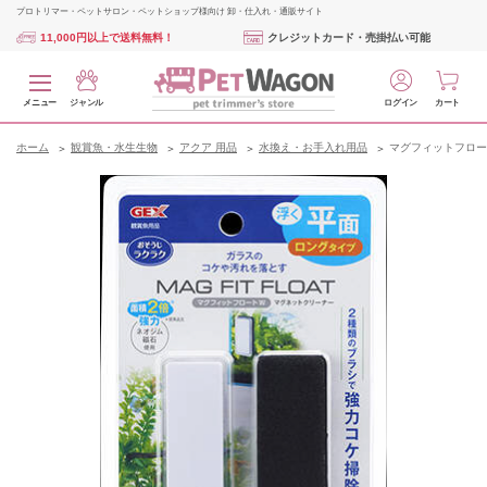
プロトリマー・ペットサロン・ペットショップ様向け 卸・仕入れ・通販サイト
11,000円以上で送料無料！
クレジットカード・売掛払い可能
メニュー
ジャンル
ログイン
カート
ホーム
観賞魚・水生生物
アクア 用品
水換え・お手入れ用品
マグフィットフロー