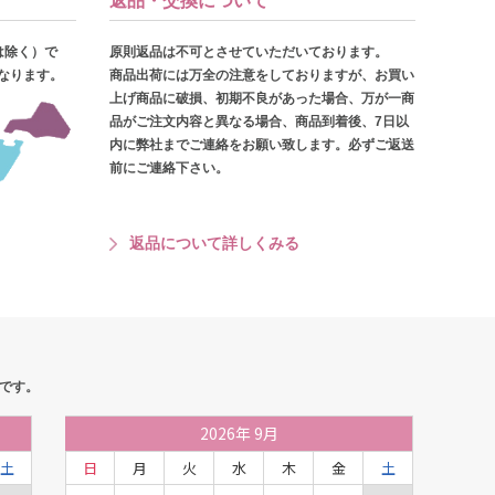
返品・交換について
は除く）で
原則返品は不可とさせていただいております。
となります。
商品出荷には万全の注意をしておりますが、お買い
上げ商品に破損、初期不良があった場合、万が一商
品がご注文内容と異なる場合、商品到着後、7日以
内に弊社までご連絡をお願い致します。必ずご返送
前にご連絡下さい。
返品について詳しくみる
です。
2026
年
9月
土
日
月
火
水
木
金
土