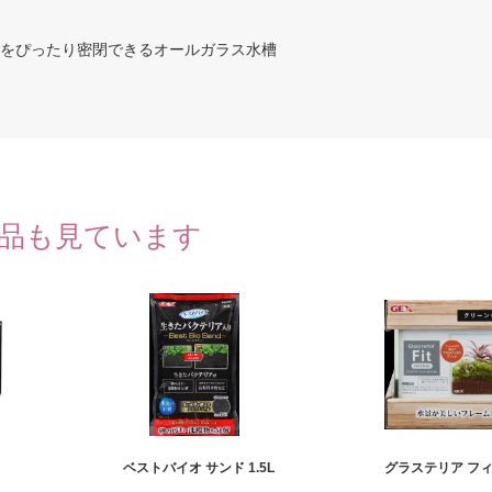
タをぴったり密閉できるオールガラス水槽
品も見ています
ベストバイオ サンド 1.5L
グラステリア フィッ