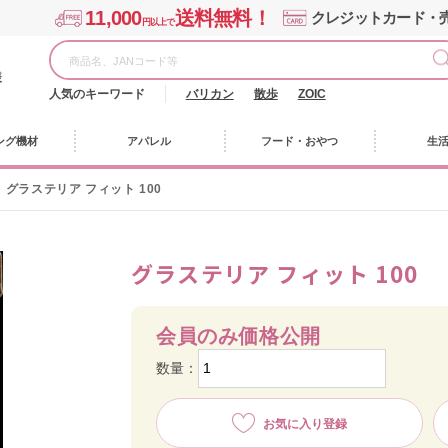
11,000
送料無料！
クレジットカード・
円以上で
様
人気のキーワード
バリカン
散歩
ZOIC
ング機材
アパレル
フード・おやつ
生
グラステリア フィット 100
グラステリア フィット 100
会員のみ価格公開
数量：
お気に入り登録