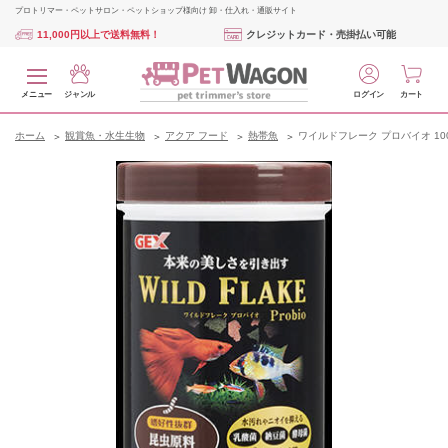
プロトリマー・ペットサロン・ペットショップ様向け 卸・仕入れ・通販サイト
11,000円以上で送料無料！
クレジットカード・売掛払い可能
メニュー
ジャンル
ログイン
カート
ホーム
観賞魚・水生生物
アクア フード
熱帯魚
ワイルドフレーク プロバイオ 10