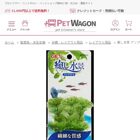
プロトリマー・ペットサロン・ペットショップ様向け 卸・仕入れ・通販サイト
11,000円以上で送料無料！
クレジットカード・売掛払い可能
メニュー
ジャンル
ログイン
カート
ホーム
観賞魚・水生生物
水槽・レイアウト用品
レイアウト用品
癒し水景 アンブリ