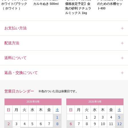
ホワイト/ブラック
カルキぬき 500ml
価格改定予定】金
のための水槽セッ
（ ホワイト ）
魚の砂利 ナチュラ
ト400
ルミックス 1kg
お支払い方法
配送方法
送料について
返品・交換について
営業日カレンダー
※色のついた日は休業日です。
2026
年
8月
2026
年
9月
日
月
火
水
木
金
土
日
月
火
水
木
金
土
1
1
2
3
4
5
2
3
4
5
6
7
8
6
7
8
9
10
11
12