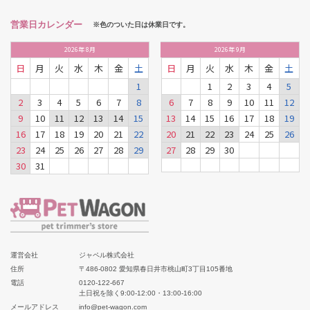
営業日カレンダー
※色のついた日は休業日です。
2026
年
8月
2026
年
9月
日
月
火
水
木
金
土
日
月
火
水
木
金
土
1
1
2
3
4
5
2
3
4
5
6
7
8
6
7
8
9
10
11
12
9
10
11
12
13
14
15
13
14
15
16
17
18
19
16
17
18
19
20
21
22
20
21
22
23
24
25
26
23
24
25
26
27
28
29
27
28
29
30
30
31
運営会社
ジャペル株式会社
住所
〒486-0802 愛知県春日井市桃山町3丁目105番地
電話
0120-122-667
土日祝を除く9:00-12:00・13:00-16:00
メールアドレス
info@pet-wagon.com