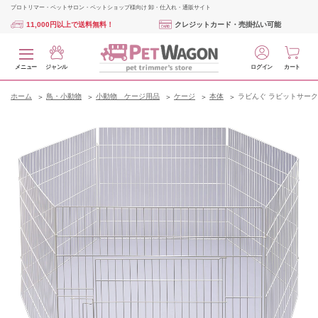
プロトリマー・ペットサロン・ペットショップ様向け 卸・仕入れ・通販サイト
11,000円以上で送料無料！
クレジットカード・売掛払い可能
メニュー
ジャンル
ログイン
カート
ホーム
鳥・小動物
小動物 ケージ用品
ケージ
本体
ラビんぐ ラビットサーク