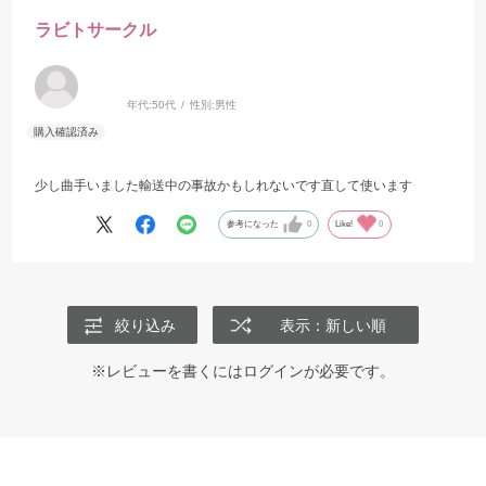
ラビトサークル
年代:
50代
性別:
男性
少し曲手いました輸送中の事故かもしれないです直して使います
参考になった
0
Like!
0
絞り込み
表示：新しい順
※レビューを書くには
ログイン
が必要です。