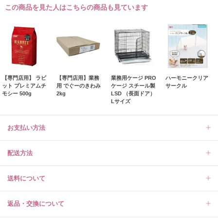
この商品を見た人はこちらの商品も見ています
【専門店用】 ラビ
【専門店用】業務
業務用ケージ PRO
ハーモニークリア
ット プレミアムチ
用 でぐーのきわみ
ケージ スチール製
サークル
モシー 500g
2kg
LSD （長面ドア）
Lサイズ
お支払い方法
配送方法
送料について
返品・交換について