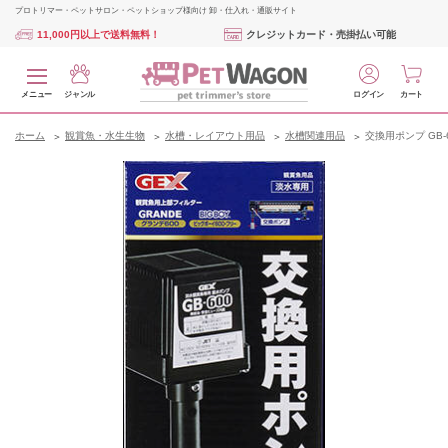
プロトリマー・ペットサロン・ペットショップ様向け 卸・仕入れ・通販サイト
11,000円以上で送料無料！
クレジットカード・売掛払い可能
メニュー
ジャンル
ログイン
カート
ホーム
観賞魚・水生生物
水槽・レイアウト用品
水槽関連用品
交換用ポンプ GB-