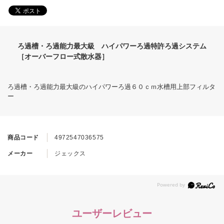
ろ過槽・ろ過能力最大級 ハイパワーろ過特許ろ過システム
［オーバーフロー式散水器］
ろ過槽・ろ過能力最大級のハイパワーろ過６０ｃｍ水槽用上部フィルタ
ー
商品コード
4972547036575
メーカー
ジェックス
ユーザーレビュー