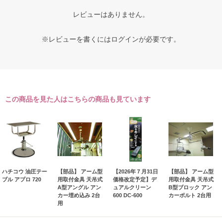
レビューはありません。
※レビューを書くには
ログイン
が必要です。
この商品を見た人はこちらの商品も見ています
ハチコウ 油圧テー
【部品】 アーム型
【2026年７月31日
【部品】 アーム型
ブル アプロ 720
用取付金具 天吊式
価格改定予定】デ
用取付金具 天吊式
A型アングル アン
ュアルクリーン
B型ブロック アン
カー埋め込み 2台
600 DC-600
カーボルト 2台用
用