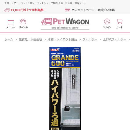
プロトリマー・ペットサロン・ペットショップ様向け 卸・仕入れ・通販サイト
11,000円以上で送料無料！
クレジットカード・売掛払い可能
メニュー
ジャンル
ログイン
カート
ホーム
観賞魚・水生生物
水槽・レイアウト用品
フィルター
上部式フィルター