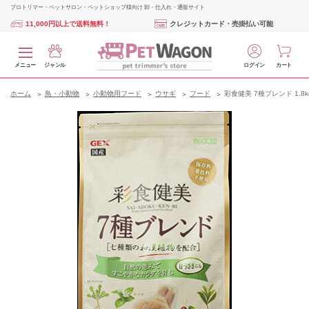
プロトリマー・ペットサロン・ペットショップ様向け 卸・仕入れ・通販サイト
11,000円以上で送料無料！
クレジットカード・売掛払い可能
メニュー
ジャンル
ログイン
カート
ホーム
鳥・小動物
小動物用フード
ウサギ
フード
彩食健美 7種ブレンド 1.8k