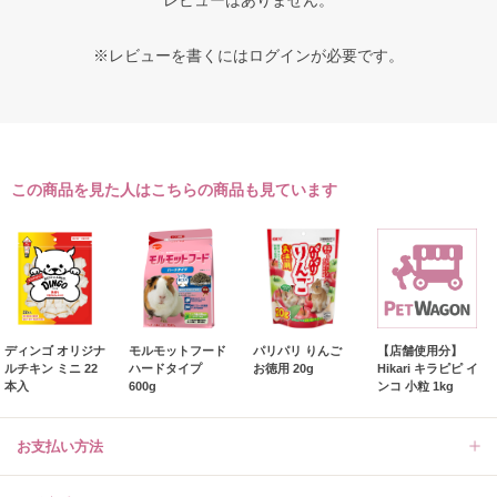
※レビューを書くには
ログイン
が必要です。
この商品を見た人はこちらの商品も見ています
ディンゴ オリジナ
モルモットフード
パリパリ りんご
【店舗使用分】
ルチキン ミニ 22
ハードタイプ
お徳用 20g
Hikari キラピピ イ
本入
600g
ンコ 小粒 1kg
お支払い方法