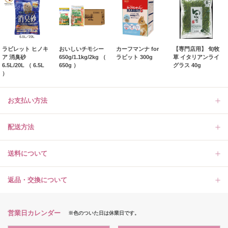
ラビレット ヒノキ
おいしいチモシー
カーフマンナ for
【専門店用】 旬牧
ア 消臭砂
650g/1.1kg/2kg （
ラビット 300g
草 イタリアンライ
6.5L/20L （ 6.5L
650g ）
グラス 40g
）
お支払い方法
配送方法
送料について
返品・交換について
営業日カレンダー
※色のついた日は休業日です。