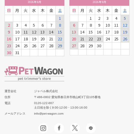
2026
年
8月
2026
年
9月
日
月
火
水
木
金
土
日
月
火
水
木
金
土
1
1
2
3
4
5
2
3
4
5
6
7
8
6
7
8
9
10
11
12
9
10
11
12
13
14
15
13
14
15
16
17
18
19
16
17
18
19
20
21
22
20
21
22
23
24
25
26
23
24
25
26
27
28
29
27
28
29
30
30
31
運営会社
ジャペル株式会社
住所
〒486-0802 愛知県春日井市桃山町3丁目105番地
電話
0120-122-667
土日祝を除く9:00-12:00・13:00-16:00
メールアドレス
info@pet-wagon.com