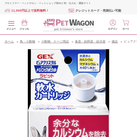
プロトリマー・ペットサロン・ペットショップ様向け 卸・仕入れ・通販サイト
11,000円以上で送料無料！
クレジットカード・売掛払い可能
メニュー
ジャンル
ログイン
カート
ホーム
鳥・小動物
小動物 ケージ用品
食器・給餌器・給水器
備品
ピュアク