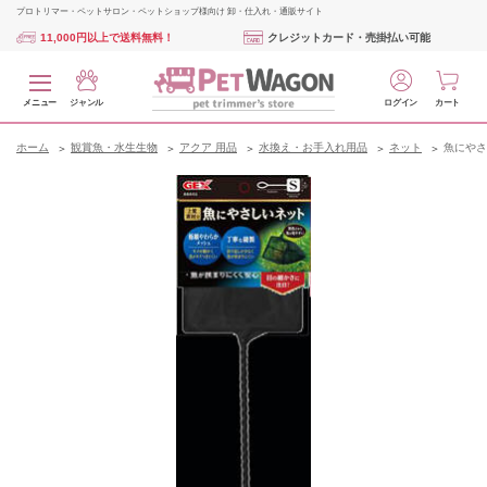
プロトリマー・ペットサロン・ペットショップ様向け 卸・仕入れ・通販サイト
11,000円以上で送料無料！
クレジットカード・売掛払い可能
メニュー
ジャンル
ログイン
カート
ホーム
観賞魚・水生生物
アクア 用品
水換え・お手入れ用品
ネット
魚にやさ