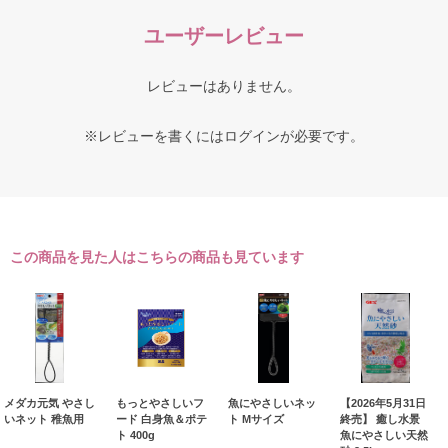
ユーザーレビュー
レビューはありません。
※レビューを書くには
ログイン
が必要です。
この商品を見た人はこちらの商品も見ています
メダカ元気 やさし
もっとやさしいフ
魚にやさしいネッ
【2026年5月31日
いネット 稚魚用
ード 白身魚＆ポテ
ト Mサイズ
終売】 癒し水景
ト 400g
魚にやさしい天然