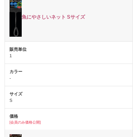
魚にやさしいネット Sサイズ
1
-
S
[会員のみ価格公開]