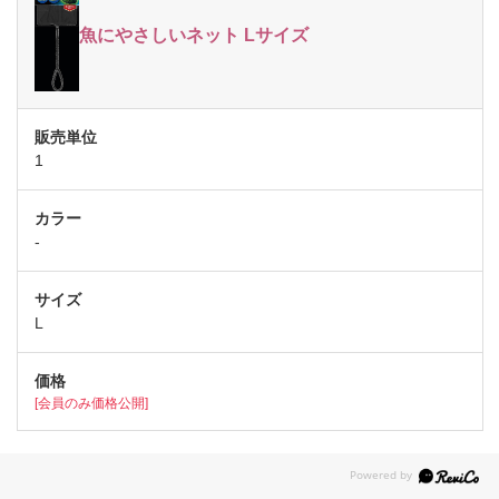
魚にやさしいネット Lサイズ
1
-
L
[会員のみ価格公開]