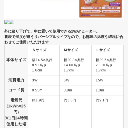
外に吊り下げて、中に置いて使用できる2WAYヒーター。
裏表で温度が違うリバーシブルタイプなので、お部屋の温度や環境に合
わせてご使用いただけます
Ｓサイズ
Ｍサイズ
Ｌサイズ
本体サイズ
幅14.5×奥行
幅20.8×奥行
幅29.6×奥行
8.5×高さ
14.6×高さ
21.1×高さ
1.6cm
1.7cm
1.7cm
消費電力
3W
6W
15W
コード長
0.55m
0.8m
1.0m
電気代
約1.9円
約3.6円
約9.1円
(1kWh=25
円)
※1日24時間
使用した場