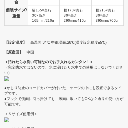
合
個装サイズ/
幅155×奥行
幅170×奥行
幅215×奥行
30×高さ
30×高さ
30×高さ
重量
165mm/210g
290mm/410g
395mm/700g
【設定温度】
高温面:34℃ 中低温面:28℃(温度設定精度±5℃)
【原産国】
中国
＜汚れたら水洗い可能なのでお手入れもカンタン！＞
（完全防水ではないので、水に浸けたり水中での使用はしないでくださ
い）
●かじり防止のコードカバーが付いた、ケージの中にも設置できるタイ
プです。
●フックで側面に引っ掛けても、床面に敷いてもOKな２通りの使い方が
可能です。
＜Ｓサイズ使用例＞