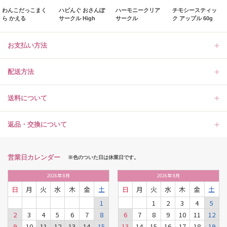
わんこだっこまく
ハビんぐ おさんぽ
ハーモニークリア
チモシースティッ
ら かえる
サークル High
サークル
ク アップル 60g
お支払い方法
配送方法
送料について
返品・交換について
営業日カレンダー
※色のついた日は休業日です。
2026
年
8月
2026
年
9月
日
月
火
水
木
金
土
日
月
火
水
木
金
土
1
1
2
3
4
5
2
3
4
5
6
7
8
6
7
8
9
10
11
12
9
10
11
12
13
14
15
13
14
15
16
17
18
19