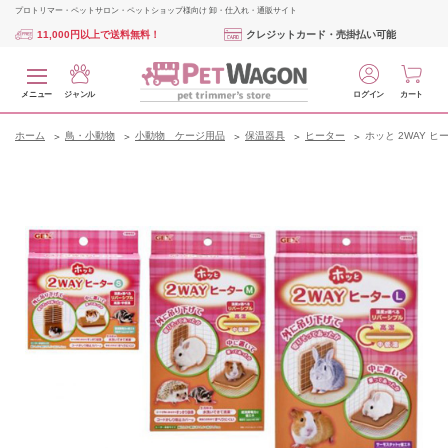
プロトリマー・ペットサロン・ペットショップ様向け 卸・仕入れ・通販サイト
11,000円以上で送料無料！
クレジットカード・売掛払い可能
メニュー
ジャンル
ログイン
カート
ホーム
鳥・小動物
小動物 ケージ用品
保温器具
ヒーター
ホッと 2WAY ヒー