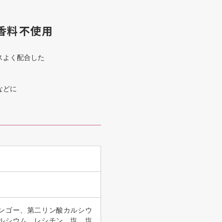
香料不使用
スよく配合した
などに
ンゴー、第二リン酸カルシウ
ルシウム、レシチン、塩、塩