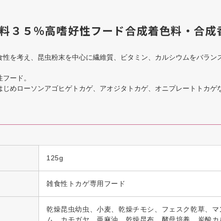
料３５％高嗜好性フード合成着色料・合成
食性を考え、昆虫粉末を中心に繊維質、ビタミン、カルシウムをバラン
。
性フード。
はじめローソンアゴヒゲトカゲ、アオジタトカゲ、オニプレートトカゲ
125g
雑食性トカゲ専用フード
乾燥昆虫幼虫、小麦、乾燥チモシ、フェスク乾草、マ
ム、カモガヤ、亜麻油、乾燥昆布、酵母培養、炭酸カ