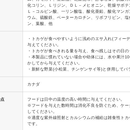
化コリン、Ｌリジン、ＤＬ－メヒオニン、乾燥サボテ
Ｌ－コルピン酸、一リン酸塩、酸化亜鉛、酸化マンガ
ウム、硫酸鉄、ベーターカロチン、リボフリピン、塩
ン、葉酸、他
・トカゲが食べやすいように浅めのエサ入れ(フィーデ
与えてください。
・トカゲが食べきれる量を与え、食べ残しはその日の
・本製品に慣れていない場合や幼体には、水や果汁10
かしてから与えてください。
・新鮮な野菜(小松菜、チンゲンサイ等)と併用してバ
カナダ
意点
フードは日中の温度の高い時間に与えてください。
※フードを与えた数時間は消化不良を防ぐため、ケー
してください。
※適度な紫外線照射とカルシウムの補給は雑食性トカ
です。