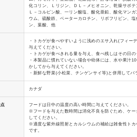
化コリン、Ｌリジン、ＤＬ－メヒオニン、乾燥サボテ
Ｌ－コルピン酸、一リン酸塩、酸化亜鉛、酸化マンガ
ウム、硫酸鉄、ベーターカロチン、リボフリピン、塩
ン、葉酸、他
・トカゲが食べやすいように浅めのエサ入れ(フィーデ
与えてください。
・トカゲが食べきれる量を与え、食べ残しはその日の
・本製品に慣れていない場合や幼体には、水や果汁10
かしてから与えてください。
・新鮮な野菜(小松菜、チンゲンサイ等)と併用してバ
カナダ
意点
フードは日中の温度の高い時間に与えてください。
※フードを与えた数時間は消化不良を防ぐため、ケー
してください。
※適度な紫外線照射とカルシウムの補給は雑食性トカ
です。