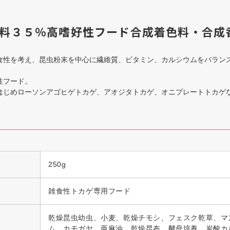
料３５％高嗜好性フード合成着色料・合成
食性を考え、昆虫粉末を中心に繊維質、ビタミン、カルシウムをバラン
。
性フード。
はじめローソンアゴヒゲトカゲ、アオジタトカゲ、オニプレートトカゲ
250g
雑食性トカゲ専用フード
乾燥昆虫幼虫、小麦、乾燥チモシ、フェスク乾草、マ
ム、カモガヤ、亜麻油、乾燥昆布、酵母培養、炭酸カ