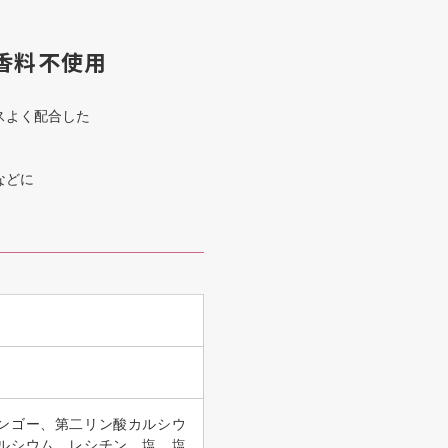
香料不使用
スよく配合した
などに
ンゴー、第二リン酸カルシウ
ルシウム、レシチン、塩、塩