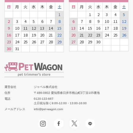
日
月
火
水
木
金
土
日
月
火
水
木
金
土
1
1
2
3
4
5
2
3
4
5
6
7
8
6
7
8
9
10
11
12
9
10
11
12
13
14
15
13
14
15
16
17
18
19
16
17
18
19
20
21
22
20
21
22
23
24
25
26
23
24
25
26
27
28
29
27
28
29
30
30
31
運営会社
ジャペル株式会社
住所
〒486-0802 愛知県春日井市桃山町3丁目105番地
電話
0120-122-667
土日祝を除く9:00-12:00・13:00-16:00
メールアドレス
info@pet-wagon.com