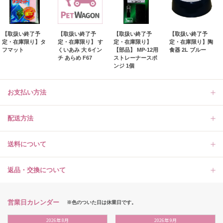
【取扱い終了予
【取扱い終了予
【取扱い終了予
【取扱い終了予
定・在庫限り】タ
定・在庫限り】 す
定・在庫限り】
定・在庫限り】陶
フマット
くいあみ 大 6イン
【部品】 MP‐12用
食器 2L ブルー
チ あらめ F67
ストレーナースポ
ンジ 1個
お支払い方法
配送方法
送料について
返品・交換について
営業日カレンダー
※色のついた日は休業日です。
2026
年
8月
2026
年
9月