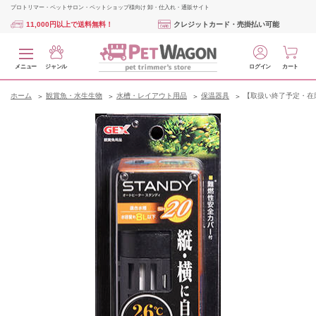
プロトリマー・ペットサロン・ペットショップ様向け 卸・仕入れ・通販サイト
11,000円以上で送料無料！
クレジットカード・売掛払い可能
メニュー
ジャンル
ログイン
カート
ホーム
観賞魚・水生生物
水槽・レイアウト用品
保温器具
【取扱い終了予定・在庫