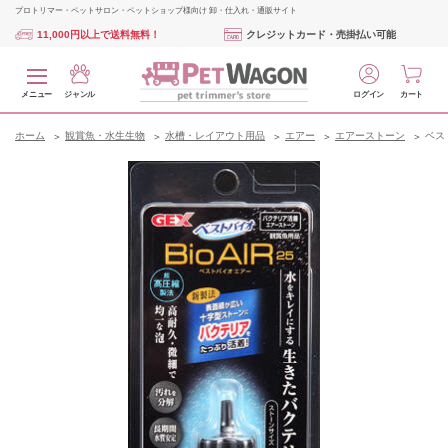
プロトリマー・ペットサロン・ペットショップ様向け 卸・仕入れ・通販サイト
11,000円以上で送料無料！
クレジットカード・売掛払い可能
メニュー
ジャンル
ログイン
カート
ホーム
観賞魚・水生生物
水槽・レイアウト用品
エアー
エアーストーン
ベス