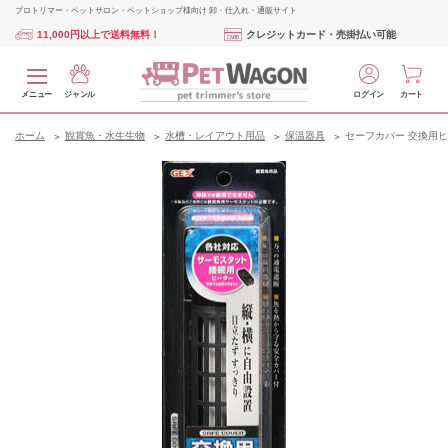
プロトリマー・ペットサロン・ペットショップ様向け 卸・仕入れ・通販サイト
11,000円以上で送料無料！
クレジットカード・売掛払い可能
メニュー
ジャンル
ログイン
カート
ホーム
観賞魚・水生生物
水槽・レイアウト用品
保温器具
セーフカバー 交換用ヒー