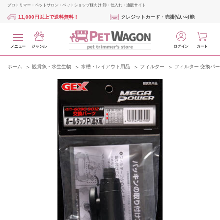
プロトリマー・ペットサロン・ペットショップ様向け 卸・仕入れ・通販サイト
11,000円以上で送料無料！
クレジットカード・売掛払い可能
メニュー
ジャンル
ログイン
カート
ホーム
観賞魚・水生生物
水槽・レイアウト用品
フィルター
フィルター 交換パ