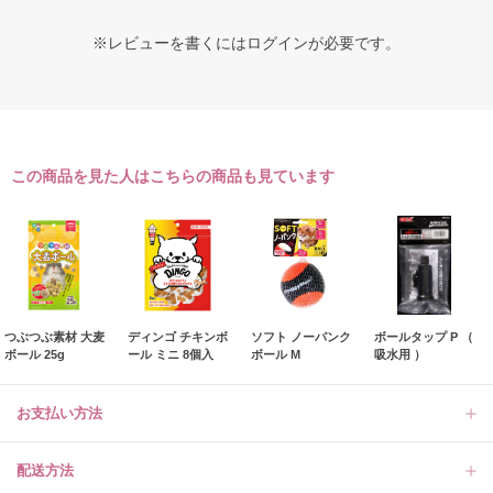
※レビューを書くには
ログイン
が必要です。
この商品を見た人はこちらの商品も見ています
つぶつぶ素材 大麦
ディンゴ チキンボ
ソフト ノーパンク
ボールタップ P （
ボール 25g
ール ミニ 8個入
ボール M
吸水用 ）
お支払い方法
配送方法