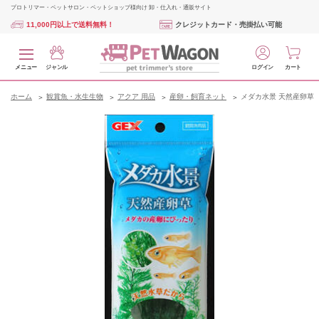
プロトリマー・ペットサロン・ペットショップ様向け 卸・仕入れ・通販サイト
11,000円以上で送料無料！
クレジットカード・売掛払い可能
メニュー
ジャンル
ログイン
カート
ホーム
観賞魚・水生生物
アクア 用品
産卵・飼育ネット
メダカ水景 天然産卵草