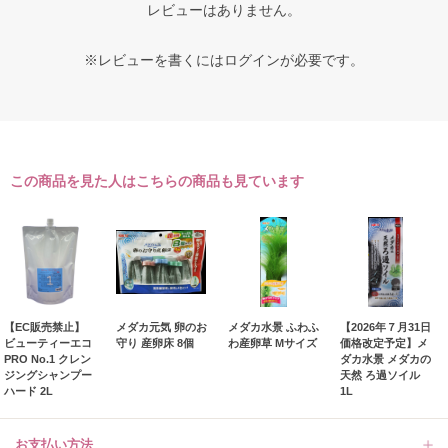
レビューはありません。
※レビューを書くには
ログイン
が必要です。
この商品を見た人はこちらの商品も見ています
【EC販売禁止】
メダカ元気 卵のお
メダカ水景 ふわふ
【2026年７月31日
ビューティーエコ
守り 産卵床 8個
わ産卵草 Mサイズ
価格改定予定】メ
PRO No.1 クレン
ダカ水景 メダカの
ジングシャンプー
天然 ろ過ソイル
ハード 2L
1L
お支払い方法