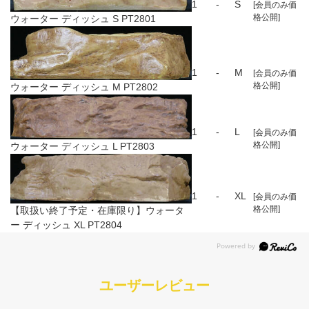
1
-
S
[会員のみ価
格公開]
ウォーター ディッシュ S PT2801
1
-
M
[会員のみ価
格公開]
ウォーター ディッシュ M PT2802
1
-
L
[会員のみ価
格公開]
ウォーター ディッシュ L PT2803
1
-
XL
[会員のみ価
格公開]
【取扱い終了予定・在庫限り】ウォータ
ー ディッシュ XL PT2804
ユーザーレビュー