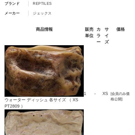
ブランド
REPTILES
メーカー
ジェックス
商品情報
販売
カ
サ
価格
単位
ラ
イ
ー
ズ
1
-
XS
[会員のみ価
格公開]
ウォーター ディッシュ 各サイズ （ XS
PT2809 ）