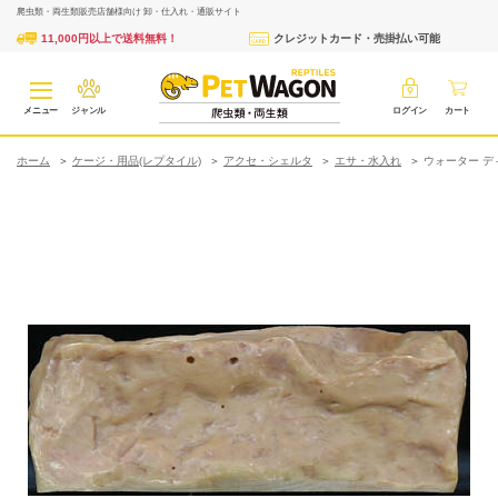
爬虫類・両生類販売店舗様向け 卸・仕入れ・通販サイト
11,000円以上で送料無料！
クレジットカード・売掛払い可能
メニュー
ジャンル
ログイン
カート
ホーム
ケージ・用品(レプタイル)
アクセ・シェルタ
エサ・水入れ
ウォーター ディ