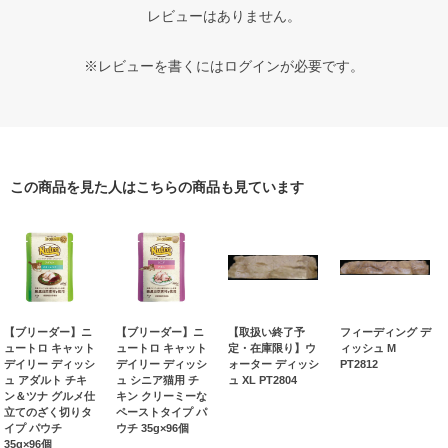
レビューはありません。
※レビューを書くには
ログイン
が必要です。
この商品を見た人はこちらの商品も見ています
【ブリーダー】ニ
【ブリーダー】ニ
【取扱い終了予
フィーディング デ
ュートロ キャット
ュートロ キャット
定・在庫限り】ウ
ィッシュ M
デイリー ディッシ
デイリー ディッシ
ォーター ディッシ
PT2812
ュ アダルト チキ
ュ シニア猫用 チ
ュ XL PT2804
ン＆ツナ グルメ仕
キン クリーミーな
立てのざく切りタ
ペーストタイプ パ
イプ パウチ
ウチ 35g×96個
35g×96個