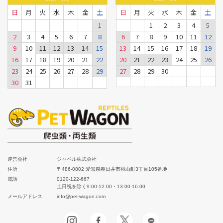
日
月
火
水
木
金
土
日
月
火
水
木
金
土
1
1
2
3
4
5
2
3
4
5
6
7
8
6
7
8
9
10
11
12
9
10
11
12
13
14
15
13
14
15
16
17
18
19
16
17
18
19
20
21
22
20
21
22
23
24
25
26
23
24
25
26
27
28
29
27
28
29
30
30
31
運営会社
ジャペル株式会社
住所
〒486-0802 愛知県春日井市桃山町3丁目105番地
電話
0120-122-667
土日祝を除く9:00-12:00・13:00-16:00
メールアドレス
info@pet-wagon.com