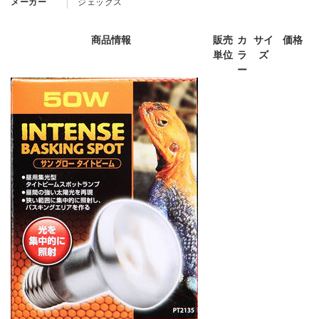
メーカー
ジェックス
商品情報
販売
カ
サイ
価格
単位
ラ
ズ
ー