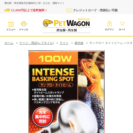
爬虫類・両生類販売店舗様向け 卸・仕入れ・通販サイト
11,000円以上で送料無料！
クレジットカード・売掛払い可能
メニュー
ジャンル
ログイン
カート
ホーム
ケージ・用品(レプタイル)
ライト
紫外線
サングロー タイトビーム バスキング