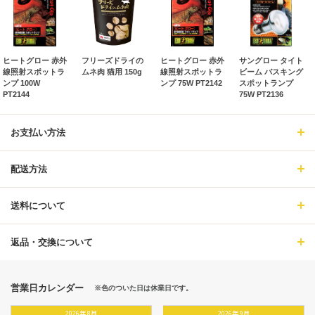
ヒートグロー 赤外
フリーズドライの
ヒートグロー 赤外
サングロー タイト
線照射スポットラ
ムネ肉 猫用 150g
線照射スポットラ
ビーム バスキング
ンプ 100W
ンプ 75W PT2142
スポットランプ
PT2144
75W PT2136
お支払い方法
配送方法
送料について
返品・交換について
営業日カレンダー
※色のついた日は休業日です。
2026
年
8月
2026
年
9月