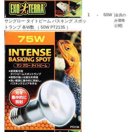
1
-
50W
[会員の
み価格
サングロー タイトビーム バスキング スポッ
公開]
トランプ 各W数 （ 50W PT2135 ）