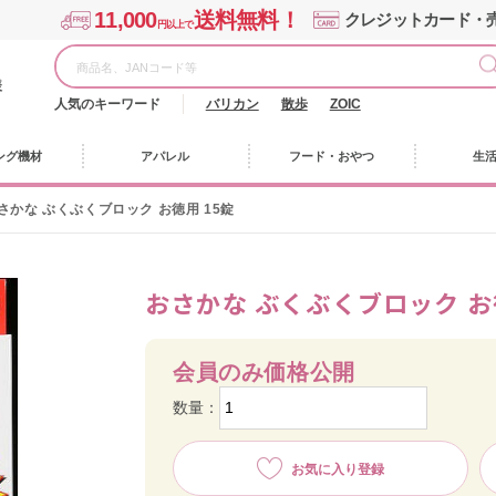
11,000
送料無料！
クレジットカード・
円以上で
様
人気のキーワード
バリカン
散歩
ZOIC
ング機材
アパレル
フード・おやつ
生
さかな ぶくぶくブロック お徳用 15錠
おさかな ぶくぶくブロック お
会員のみ価格公開
数量：
お気に入り登録