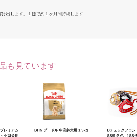
溶け出します。１錠で約１ヶ月間持続します
品も見ています
 プレミアム
BHN プードル 中高齢犬用 1.5kg
Bチェックフロン
犬～小型犬用
SS/S 各色 （ S