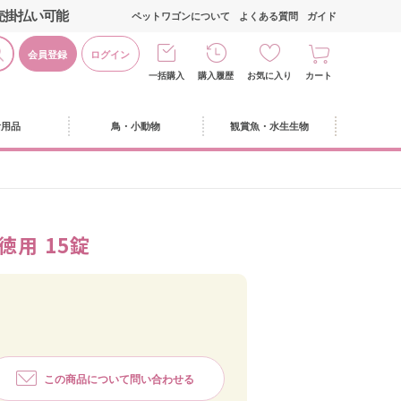
売掛払い可能
ペットワゴンについて
よくある質問
ガイド
会員登録
ログイン
一括購入
購入履歴
お気に入り
カート
活用品
鳥・小動物
観賞魚・水生生物
徳用 15錠
この商品について問い合わせる