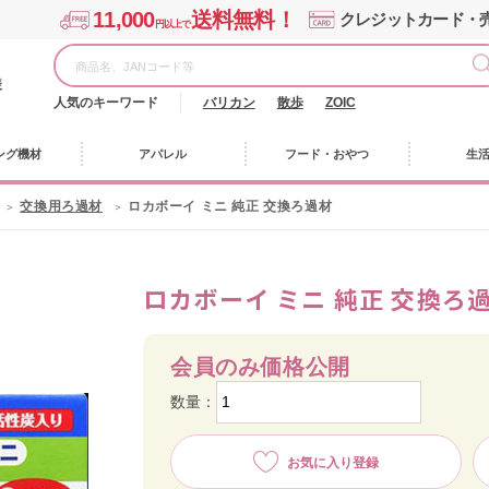
11,000
送料無料！
クレジットカード・
円以上で
様
人気のキーワード
バリカン
散歩
ZOIC
ング機材
アパレル
フード・おやつ
生
交換用ろ過材
ロカボーイ ミニ 純正 交換ろ過材
ロカボーイ ミニ 純正 交換ろ
会員のみ価格公開
数量：
お気に入り登録