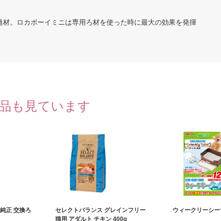
過材。ロカボーイミニは専用ろ材を使った時に最大の効果を発揮
品も見ています
純正 交換ろ
セレクトバランス グレインフリー
ウィークリーシーツ
猫用 アダルト チキン 400g