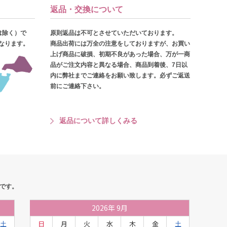
返品・交換について
は除く）で
原則返品は不可とさせていただいております。
となります。
商品出荷には万全の注意をしておりますが、お買い
上げ商品に破損、初期不良があった場合、万が一商
品がご注文内容と異なる場合、商品到着後、7日以
内に弊社までご連絡をお願い致します。必ずご返送
前にご連絡下さい。
返品について詳しくみる
です。
2026
年
9月
土
日
月
火
水
木
金
土