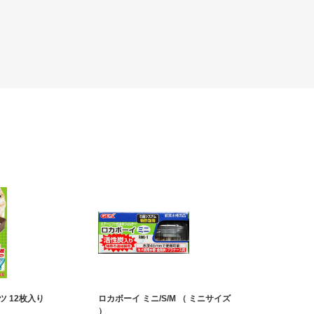
 12枚入り
ロカボーイ ミニ/S/M （ ミニサイズ
）