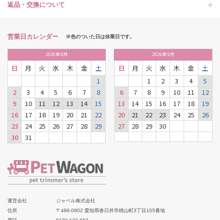
返品・交換について
営業日カレンダー
※色のついた日は休業日です。
2026
年
8月
2026
年
9月
日
月
火
水
木
金
土
日
月
火
水
木
金
土
1
1
2
3
4
5
2
3
4
5
6
7
8
6
7
8
9
10
11
12
9
10
11
12
13
14
15
13
14
15
16
17
18
19
16
17
18
19
20
21
22
20
21
22
23
24
25
26
23
24
25
26
27
28
29
27
28
29
30
30
31
運営会社
ジャペル株式会社
住所
〒486-0802 愛知県春日井市桃山町3丁目105番地