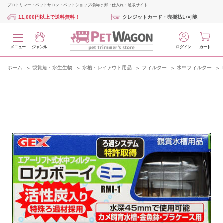
プロトリマー・ペットサロン・ペットショップ様向け 卸・仕入れ・通販サイト
11,000円以上で送料無料！
クレジットカード・売掛払い可能
メニュー
ジャンル
ログイン
カート
ホーム
観賞魚・水生生物
水槽・レイアウト用品
フィルター
水中フィルター