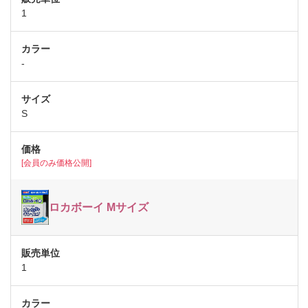
1
-
S
[会員のみ価格公開]
ロカボーイ Mサイズ
1