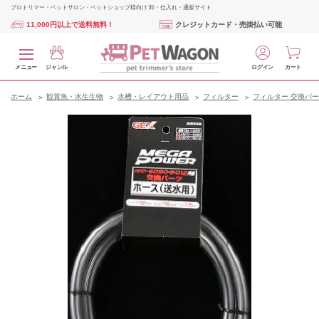
プロトリマー・ペットサロン・ペットショップ様向け 卸・仕入れ・通販サイト
11,000円以上で送料無料！
クレジットカード・売掛払い可能
メニュー
ジャンル
ログイン
カート
ホーム
観賞魚・水生生物
水槽・レイアウト用品
フィルター
フィルター 交換パ