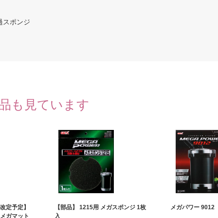
過スポンジ
品も見ています
格改定予定】
【部品】 1215用 メガスポンジ 1枚
メガパワー 9012
 メガマット
入