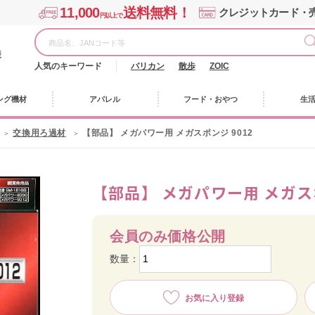
11,000
送料無料！
クレジットカード・
円以上で
様
人気のキーワード
バリカン
散歩
ZOIC
ング機材
アパレル
フード・おやつ
生
交換用ろ過材
【部品】 メガパワー用 メガスポンジ 9012
【部品】 メガパワー用 メガスポ
会員のみ価格公開
数量：
お気に入り登録