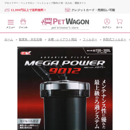
プロトリマー・ペットサロン・ペットショップ様向け 卸・仕入れ・通販サイト
11,000円以上で送料無料！
クレジットカード・売掛払い可能
メニュー
ジャンル
ログイン
カート
ホーム
観賞魚・水生生物
水槽・レイアウト用品
フィルター
外部式フィルター