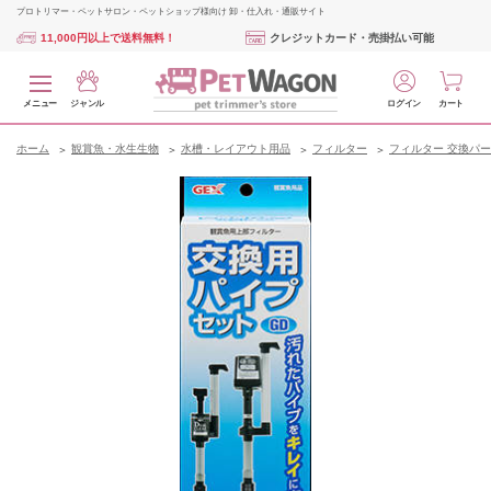
プロトリマー・ペットサロン・ペットショップ様向け 卸・仕入れ・通販サイト
11,000円以上で送料無料！
クレジットカード・売掛払い可能
メニュー
ジャンル
ログイン
カート
ホーム
観賞魚・水生生物
水槽・レイアウト用品
フィルター
フィルター 交換パ