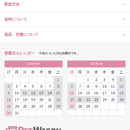
配送方法
送料について
返品・交換について
営業日カレンダー
※色のついた日は休業日です。
2026
年
8月
2026
年
9月
日
月
火
水
木
金
土
日
月
火
水
木
金
土
1
1
2
3
4
5
2
3
4
5
6
7
8
6
7
8
9
10
11
12
9
10
11
12
13
14
15
13
14
15
16
17
18
19
16
17
18
19
20
21
22
20
21
22
23
24
25
26
23
24
25
26
27
28
29
27
28
29
30
30
31