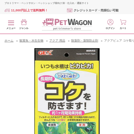
プロトリマー・ペットサロン・ペットショップ様向け 卸・仕入れ・通販サイト
11,000円以上で送料無料！
クレジットカード・売掛払い可能
メニュー
ジャンル
ログイン
カート
ホーム
観賞魚・水生生物
アクア 用品
除藻剤・藻類防止剤
アクアピュア コケ取