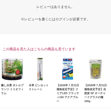
レビューはありません。
※レビューを書くには
ログイン
が必要です。
この商品を見た人はこちらの商品も見ています
癒し水景 ボトルプ
水草 ピンセット
【2026年７月31日
【2026年７月31日
ランツ ミリオフィ
ストレート
価格改定予定】ク
価格改定予定】自
ラム
リアLED フラッテ
然派 SP オーチャ
ィ150 アクアブル
ードグラスの種
ー
100g