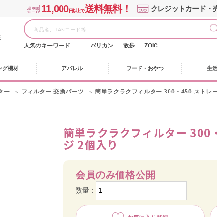
11,000
送料無料！
クレジットカード・
円以上で
様
人気のキーワード
バリカン
散歩
ZOIC
ング機材
アパレル
フード・おやつ
生
ター
フィルター 交換パーツ
簡単ラクラクフィルター 300・450 ストレ
簡単ラクラクフィルター 300
ジ 2個入り
会員のみ価格公開
数量：