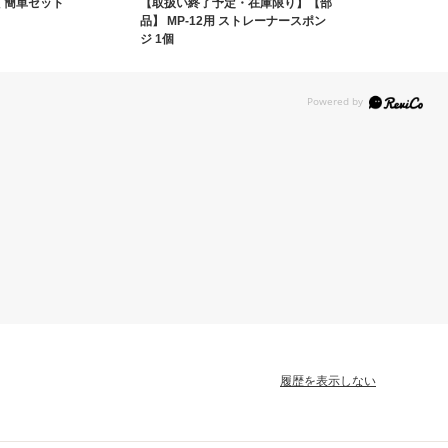
 簡単セット
【取扱い終了予定・在庫限り】【部
品】 MP‐12用 ストレーナースポン
ジ 1個
履歴を表示しない