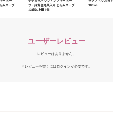
リー ビー
ナチュラハ グレインフリー ビー
ラクフィル 水換え
ろみスープ
フ・緑黄色野菜入り とろみスープ
300WH
13歳以上用 3個
ユーザーレビュー
レビューはありません。
※レビューを書くには
ログイン
が必要です。