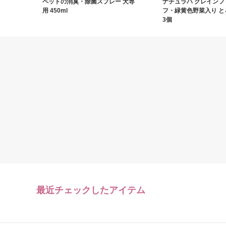
ペットの消臭・除菌スプレー 犬専
ナチュラハ グレインフ
用 450ml
フ・緑黄色野菜入り と
3個
最近チェックしたアイテム