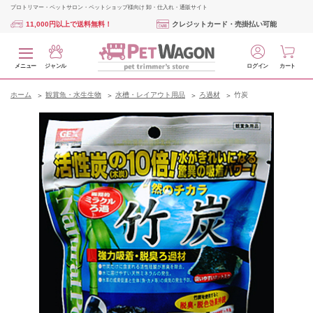
プロトリマー・ペットサロン・ペットショップ様向け 卸・仕入れ・通販サイト
11,000円以上で送料無料！
クレジットカード・売掛払い可能
メニュー
ジャンル
ログイン
カート
ホーム
観賞魚・水生生物
水槽・レイアウト用品
ろ過材
竹炭