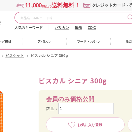
11,000
送料無料！
クレジットカード・
円以上で
様
人気のキーワード
バリカン
散歩
ZOIC
ング機材
アパレル
フード・おやつ
生
ビスケット
ビスカル シニア 300g
ビスカル シニア 300g
会員のみ価格公開
数量：
お気に入り登録