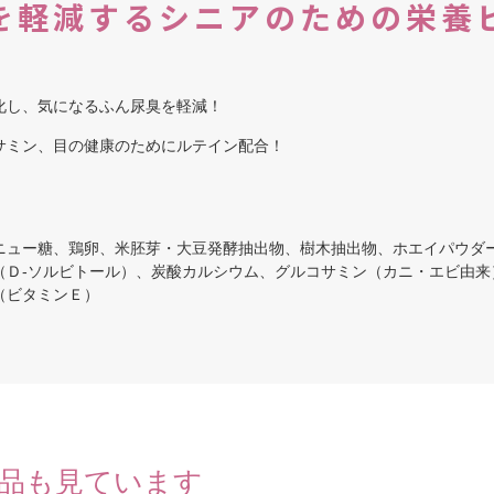
を軽減するシニアのための栄養
化し、気になるふん尿臭を軽減！
サミン、目の健康のためにルテイン配合！
ニュー糖、鶏卵、米胚芽・大豆発酵抽出物、樹木抽出物、ホエイパウダ
（Ｄ-ソルビトール）、炭酸カルシウム、グルコサミン（カニ・エビ由来
（ビタミンＥ）
品も見ています