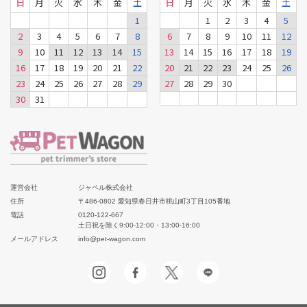
日
月
火
水
木
金
土
日
月
火
水
木
金
土
1
1
2
3
4
5
2
3
4
5
6
7
8
6
7
8
9
10
11
12
9
10
11
12
13
14
15
13
14
15
16
17
18
19
16
17
18
19
20
21
22
20
21
22
23
24
25
26
23
24
25
26
27
28
29
27
28
29
30
30
31
運営会社
ジャペル株式会社
住所
〒486-0802 愛知県春日井市桃山町3丁目105番地
電話
0120-122-667
土日祝を除く9:00-12:00・13:00-16:00
メールアドレス
info@pet-wagon.com