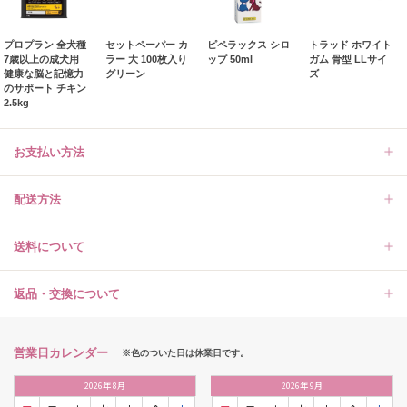
プロプラン 全犬種
セットペーパー カ
ピペラックス シロ
トラッド ホワイト
7歳以上の成犬用
ラー 大 100枚入り
ップ 50ml
ガム 骨型 LLサイ
健康な脳と記憶力
グリーン
ズ
のサポート チキン
2.5kg
お支払い方法
配送方法
送料について
返品・交換について
営業日カレンダー
※色のついた日は休業日です。
2026
年
8月
2026
年
9月