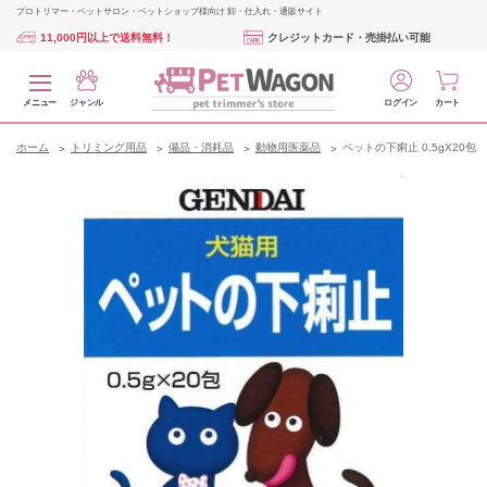
プロトリマー・ペットサロン・ペットショップ様向け 卸・仕入れ・通販サイト
11,000円以上で送料無料！
クレジットカード・売掛払い可能
メニュー
ジャンル
ログイン
カート
ホーム
トリミング用品
備品・消耗品
動物用医薬品
ペットの下痢止 0.5gX20包