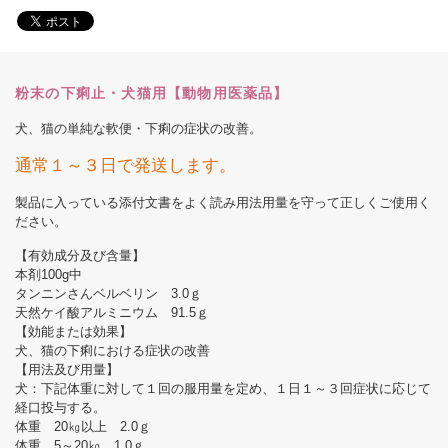
粉末の下痢止・犬猫用【動物用医薬品】
犬、猫の単純な軟便・下痢の症状の改善。
通常１～３日で発送します。
製品に入っている添付文書をよく読み用法用量を守って正しくご使用く
ださい。
【有効成分及び含量】
本剤100g中
タンニンさんベルベリン 3.0ｇ
天然ケイ酸アルミニウム 91.5ｇ
【効能または効果】
犬、猫の下痢における症状の改善
【用法及び用量】
犬：下記体重に対して１回の服用量を定め、１日１～３回症状に応じて
経口投与する。
体重 20㎏以上 2.0ｇ
体重 5～20㎏ 1.0ｇ