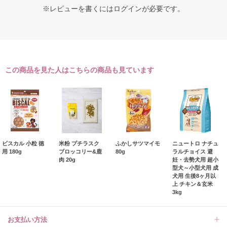
※レビューを書くには
ログイン
が必要です。
この商品を見た人はこちらの商品も見ています
ビスカル 小粒 徳
米粉 プチラスク
ふかしサツマイモ
ニュートロ ナチュ
用 180g
ブロッコリー&鹿
80g
ラルチョイス 避
肉 20g
妊・去勢犬用 超小
型犬～小型犬用 成
犬用 生後8ヶ月以
上 チキン＆玄米
3kg
お支払い方法