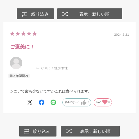
絞り込み
表示：新しい順
2024.2.21
ご褒美に！
年代:
50代
性別:
女性
シニアで歯も少ないですがこれは食べられます。
参考になった
0
Like!
0
絞り込み
表示：新しい順