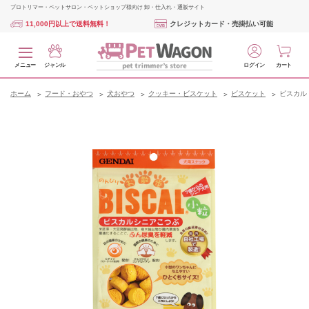
プロトリマー・ペットサロン・ペットショップ様向け 卸・仕入れ・通販サイト
11,000円以上で送料無料！
クレジットカード・売掛払い可能
メニュー
ジャンル
ログイン
カート
ホーム
フード・おやつ
犬おやつ
クッキー・ビスケット
ビスケット
ビスカル 