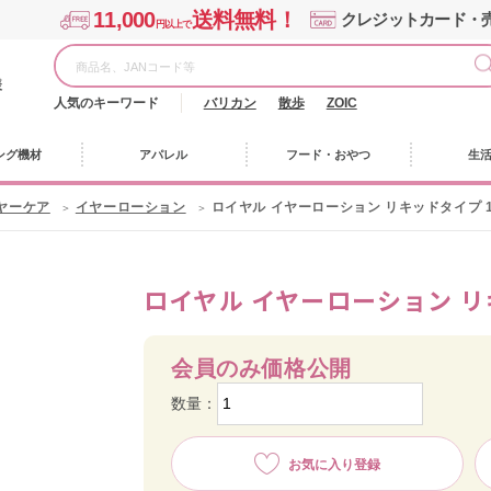
11,000
送料無料！
クレジットカード・
円以上で
様
人気のキーワード
バリカン
散歩
ZOIC
ング機材
アパレル
フード・おやつ
生
ヤーケア
イヤーローション
ロイヤル イヤーローション リキッドタイプ 1
ロイヤル イヤーローション リキ
会員のみ価格公開
数量：
お気に入り登録