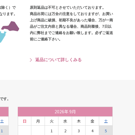
は除く）で
原則返品は不可とさせていただいております。
となります。
商品出荷には万全の注意をしておりますが、お買い
上げ商品に破損、初期不良があった場合、万が一商
品がご注文内容と異なる場合、商品到着後、7日以
内に弊社までご連絡をお願い致します。必ずご返送
前にご連絡下さい。
返品について詳しくみる
です。
2026
年
9月
土
日
月
火
水
木
金
土
1
1
2
3
4
5