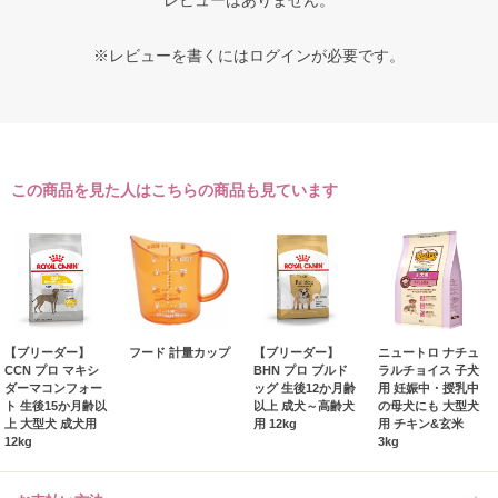
レビューはありません。
※レビューを書くには
ログイン
が必要です。
この商品を見た人はこちらの商品も見ています
【ブリーダー】
フード 計量カップ
【ブリーダー】
ニュートロ ナチュ
CCN プロ マキシ
BHN プロ ブルド
ラルチョイス 子犬
ダーマコンフォー
ッグ 生後12か月齢
用 妊娠中・授乳中
ト 生後15か月齢以
以上 成犬～高齢犬
の母犬にも 大型犬
上 大型犬 成犬用
用 12kg
用 チキン&玄米
12kg
3kg