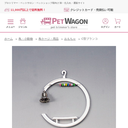
プロトリマー・ペットサロン・ペットショップ様向け 卸・仕入れ・通販サイト
11,000円以上で送料無料！
クレジットカード・売掛払い可能
メニュー
ジャンル
ログイン
カート
ホーム
鳥・小動物
鳥ケージ・用品
おもちゃ
C型ブランコ