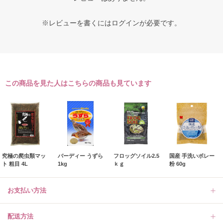
※レビューを書くには
ログイン
が必要です。
この商品を見た人はこちらの商品も見ています
究極の爬虫類マッ
バーディー うずら
フロッグソイル2.5
国産 手洗いボレー
ト 粗目 4L
1kg
ｋｇ
粉 60g
お支払い方法
配送方法