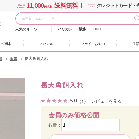
11,000
送料無料！
クレジットカード・
円以上で
様
人気のキーワード
バリカン
散歩
ZOIC
ング機材
アパレル
フード・おやつ
生
器
食器
長大角餌入れ
長大角餌入れ
5.0
（1）
レビューを見る
会員のみ価格公開
数量：