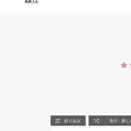
角餌入れ
絞り込み
表示：新し