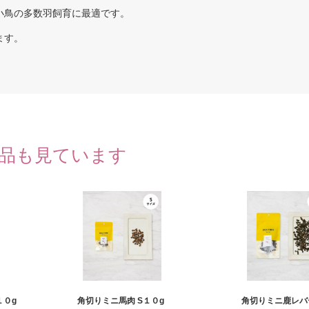
小鳥の多数羽飼育に最適です。
ます。
品も見ています
１０g
角切りミニ馬肉 S１０g
角切りミニ鹿レバー