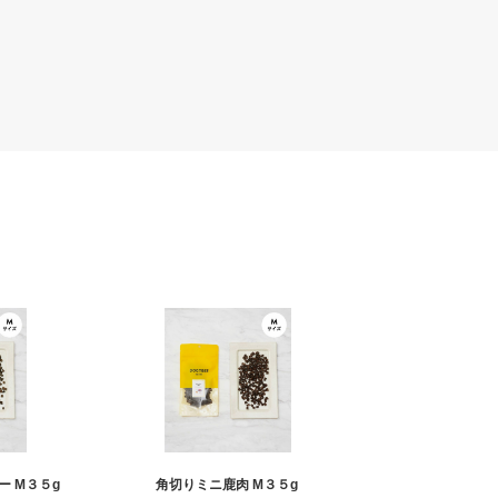
 M３５g
角切りミニ鹿肉 M３５g