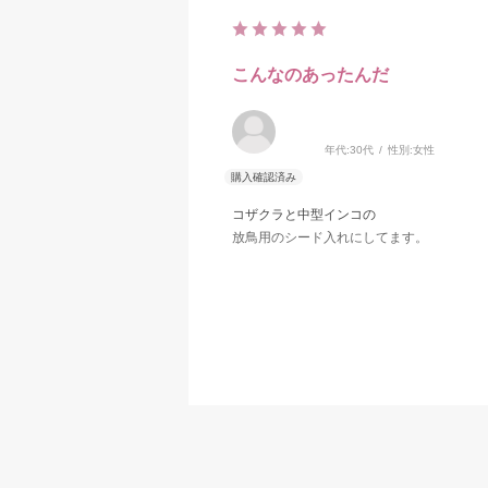
こんなのあったんだ
年代:
30代
性別:
女性
コザクラと中型インコの
放鳥用のシード入れにしてます。
おっきいほうは良いのですが
小さい方はコザクラにはやっとかっとです
セキセイとかには良いと思います。
おっきいほうが2つくらいほしいので
もう一回買います