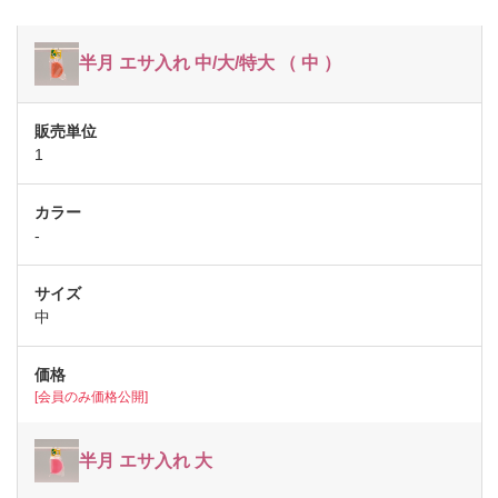
半月 エサ入れ 中/大/特大 （ 中 ）
1
-
中
[会員のみ価格公開]
半月 エサ入れ 大