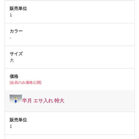
1
-
大
[会員のみ価格公開]
半月 エサ入れ 特大
1