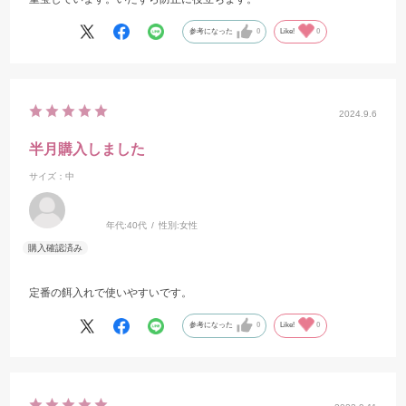
参考になった
0
Like!
0
2024.9.6
半月購入しました
サイズ：中
年代:
40代
性別:
女性
定番の餌入れで使いやすいです。
参考になった
0
Like!
0