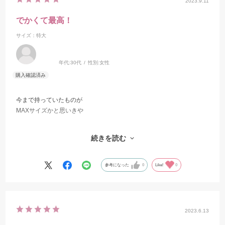
2023.9.11
でかくて最高！
サイズ：特大
年代:
30代
性別:
女性
今まで持っていたものが
MAXサイズかと思いきや
こんなBIGサイズがあったなんて
続きを読む
知りませんでした。
コガネメキシコはすぐお茶碗をひっくり返すので
参考になった
0
Like!
0
めちゃくちゃ助かります。
2023.6.13