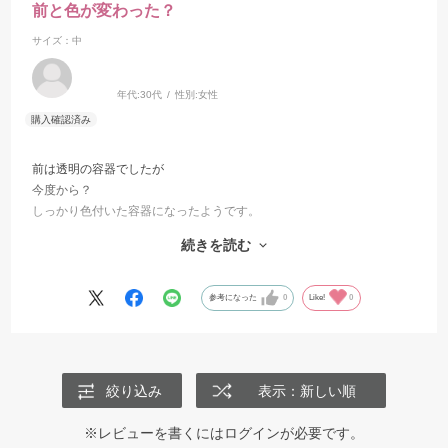
前と色が変わった？
サイズ：中
年代:
30代
性別:
女性
前は透明の容器でしたが
今度から？
しっかり色付いた容器になったようです。
大きさは変わってないので問題は特にないけど…
続きを読む
容器ごとに使う子の名前を書いてたから
見えなくなっちゃった…
参考になった
0
Like!
0
絞り込み
表示：新しい順
※レビューを書くには
ログイン
が必要です。