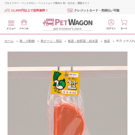
プロトリマー・ペットサロン・ペットショップ様向け 卸・仕入れ・通販サイト
11,000円以上で送料無料！
クレジットカード・売掛払い可能
メニュー
ジャンル
ログイン
カート
ホーム
鳥・小動物
鳥ケージ・用品
食器・給餌器・給水器
食器
半月 エサ入れ 