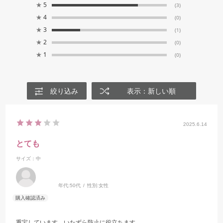
★
5
(3)
★
4
(0)
★
3
(1)
★
2
(0)
★
1
(0)
絞り込み
表示：新しい順
2025.6.14
とても
サイズ：中
年代:
50代
性別:
女性
重宝しています。いたずら防止に役立ちます。