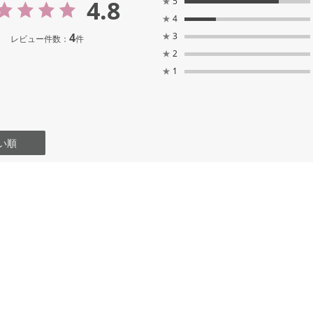
4.8
★
5
★
4
4
★
3
レビュー件数：
件
★
2
★
1
い順