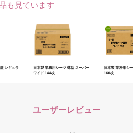
品も見ています
型 レギュラ
日本製 業務用シーツ 薄型 スーパー
日本製 業務用シー
ワイド 144枚
160枚
ユーザーレビュー