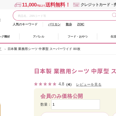
11,000
送料無料！
クレジットカード・
円以上で
様
人気のキーワード
バリカン
散歩
ZOIC
ング機材
アパレル
フード・おやつ
生
ド
日本製 業務用シーツ 中厚型 スーパーワイド 80枚
日本製 業務用シーツ 中厚型 
4.8
（4）
レビューを見る
会員のみ価格公開
数量：