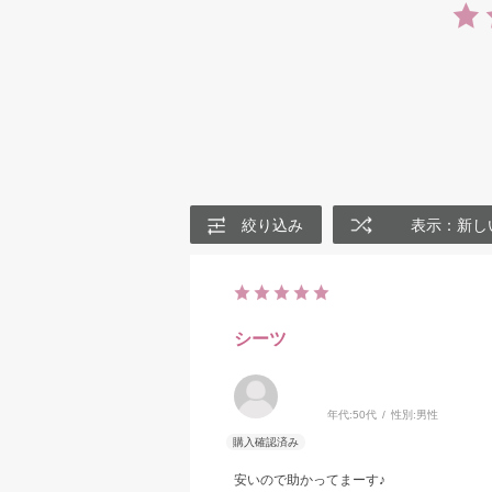
絞り込み
表示：新し
シーツ
年代:
50代
性別:
男性
安いので助かってまーす♪