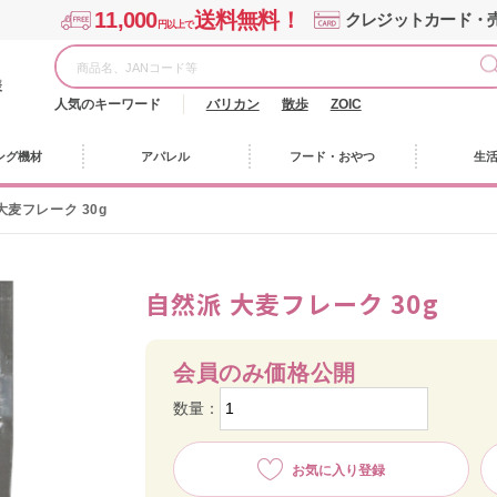
11,000
送料無料！
クレジットカード・
円以上で
様
人気のキーワード
バリカン
散歩
ZOIC
ング機材
アパレル
フード・おやつ
生
大麦フレーク 30g
自然派 大麦フレーク 30g
会員のみ価格公開
数量：
お気に入り登録