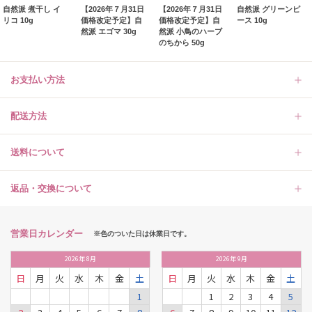
自然派 煮干し イ
【2026年７月31日
【2026年７月31日
自然派 グリーンピ
リコ 10g
価格改定予定】自
価格改定予定】自
ース 10g
然派 エゴマ 30g
然派 小鳥のハーブ
のちから 50g
お支払い方法
配送方法
送料について
返品・交換について
営業日カレンダー
※色のついた日は休業日です。
2026
年
8月
2026
年
9月
日
月
火
水
木
金
土
日
月
火
水
木
金
土
1
1
2
3
4
5