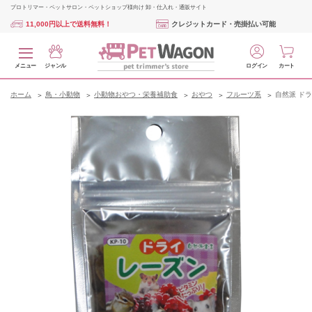
プロトリマー・ペットサロン・ペットショップ様向け 卸・仕入れ・通販サイト
11,000円以上で送料無料！
クレジットカード・売掛払い可能
メニュー
ジャンル
ログイン
カート
ホーム
鳥・小動物
小動物おやつ・栄養補助食
おやつ
フルーツ系
自然派 ドラ