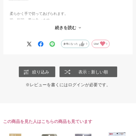
柔らかく手で切ってあげられます。
皆、毎回一番に食べます。
複数匹いる場合も手でちぎって好きな長さにしてあげられます。
続きを読む
フクモモの発情期であまり食べてくれない時でも食べてくれます。
参考になった
0
Like!
0
絞り込み
表示：新しい順
※レビューを書くには
ログイン
が必要です。
この商品を見た人はこちらの商品も見ています