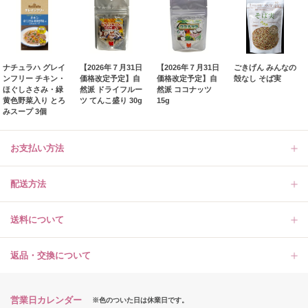
ナチュラハ グレイ
【2026年７月31日
【2026年７月31日
ごきげん みんなの
ンフリー チキン・
価格改定予定】自
価格改定予定】自
殻なし そば実
ほぐしささみ・緑
然派 ドライフルー
然派 ココナッツ
黄色野菜入り とろ
ツ てんこ盛り 30g
15g
みスープ 3個
お支払い方法
配送方法
送料について
返品・交換について
営業日カレンダー
※色のついた日は休業日です。