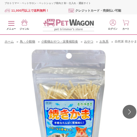
プロトリマー・ペットサロン・ペットショップ様向け 卸・仕入れ・通販サイト
11,000円以上で送料無料！
クレジットカード・売掛払い可能
メニュー
ジャンル
ログイン
カート
ホーム
鳥・小動物
小動物おやつ・栄養補助食
おやつ
お魚系
自然派 焼きかま 