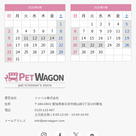
2026
年
8月
2026
年
9月
日
月
火
水
木
金
土
日
月
火
水
木
金
土
1
1
2
3
4
5
2
3
4
5
6
7
8
6
7
8
9
10
11
12
9
10
11
12
13
14
15
13
14
15
16
17
18
19
16
17
18
19
20
21
22
20
21
22
23
24
25
26
23
24
25
26
27
28
29
27
28
29
30
30
31
運営会社
ジャペル株式会社
住所
〒486-0802 愛知県春日井市桃山町3丁目105番地
電話
0120-122-667
土日祝を除く9:00-12:00・13:00-16:00
メールアドレス
info@pet-wagon.com