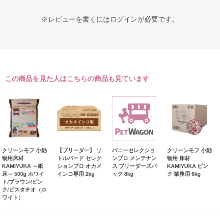
※レビューを書くには
ログイン
が必要です。
この商品を見た人はこちらの商品も見ています
クリーンモフ 小動
【ブリーダー】 リ
バニーセレクショ
クリーンモフ 小動
物用床材
トルバード セレク
ンプロ メンテナン
物用 床材
KAMIYUKA ～紙
ションプロ オカメ
ス ブリーダーズパ
KAMIYUKA ピン
床～ 500g ホワイ
インコ専用 2kg
ック 8kg
ク 業務用 6kg
ト/ブラウン/ピン
ク/ピスタチオ（ホ
ワイト）