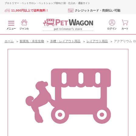
プロトリマー・ペットサロン・ペットショップ様向け 卸・仕入れ・通販サイト
11,000円以上で送料無料！
クレジットカード・売掛払い可能
メニュー
ジャンル
ログイン
カート
ホーム
観賞魚・水生生物
水槽・レイアウト用品
レイアウト用品
アクアリウム ロ